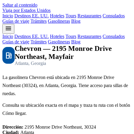
Saltar al contenido
Viaja por Estados Unidos
Inicio
Destinos EE. UU.
Hoteles
Tours
Restaurantes
Consulados
Guías de viaje
Trámites
Gasolineras
Blog
menu
Inicio
Destinos EE. UU.
Hoteles
Tours
Restaurantes
Consulados
Guías de viaje
Trámites
Gasolineras
Blog
Chevron — 2195 Monroe Drive
local_gas_station
Northeast, Mayfair
Atlanta, Georgia
La gasolinera Chevron está ubicada en 2195 Monroe Drive
Northeast (30324), en Atlanta, Georgia. Tiene acceso para sillas de
ruedas.
Consulta su ubicación exacta en el mapa y traza tu ruta con el botón
Cómo llegar.
Dirección:
2195 Monroe Drive Northeast, 30324
Ciudad:
Atlanta