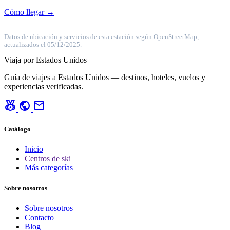
Cómo llegar →
Datos de ubicación y servicios de esta estación según OpenStreetMap,
actualizados el 05/12/2025.
Viaja por Estados Unidos
Guía de viajes a Estados Unidos — destinos, hoteles, vuelos y
experiencias verificadas.
social_leaderboard
public
mail
Catálogo
Inicio
Centros de ski
Más categorías
Sobre nosotros
Sobre nosotros
Contacto
Blog