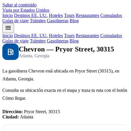
Saltar al contenido
Viaja por Estados Unidos
Inicio
Destinos EE. UU.
Hoteles
Tours
Restaurantes
Consulados
Guías de viaje
Trámites
Gasolineras
Blog
menu
Inicio
Destinos EE. UU.
Hoteles
Tours
Restaurantes
Consulados
Guías de viaje
Trámites
Gasolineras
Blog
Chevron — Pryor Street, 30315
local_gas_station
Atlanta, Georgia
La gasolinera Chevron está ubicada en Pryor Street (30315), en
Atlanta, Georgia.
Consulta su ubicación exacta en el mapa y traza tu ruta con el botón
Cómo llegar.
Dirección:
Pryor Street, 30315
Ciudad:
Atlanta