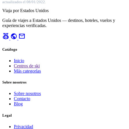
actualizados el 08/01/2022.
Viaja por Estados Unidos
Guía de viajes a Estados Unidos — destinos, hoteles, vuelos y
experiencias verificadas.
social_leaderboard
public
mail
Catálogo
Inicio
Centros de ski
Más categorías
Sobre nosotros
Sobre nosotros
Contacto
Blog
Legal
Privacidad