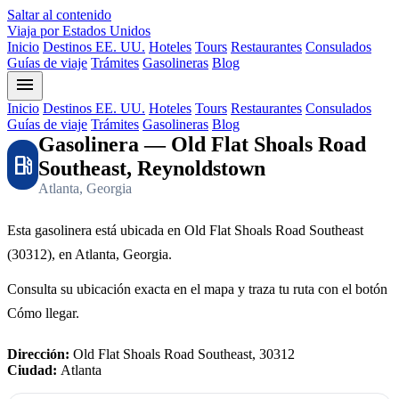
Saltar al contenido
Viaja por Estados Unidos
Inicio
Destinos EE. UU.
Hoteles
Tours
Restaurantes
Consulados
Guías de viaje
Trámites
Gasolineras
Blog
menu
Inicio
Destinos EE. UU.
Hoteles
Tours
Restaurantes
Consulados
Guías de viaje
Trámites
Gasolineras
Blog
Gasolinera — Old Flat Shoals Road
local_gas_station
Southeast, Reynoldstown
Atlanta, Georgia
Esta gasolinera está ubicada en Old Flat Shoals Road Southeast
(30312), en Atlanta, Georgia.
Consulta su ubicación exacta en el mapa y traza tu ruta con el botón
Cómo llegar.
Dirección:
Old Flat Shoals Road Southeast, 30312
Ciudad:
Atlanta