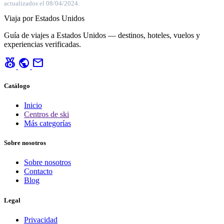
actualizados el 08/04/2024.
Viaja por Estados Unidos
Guía de viajes a Estados Unidos — destinos, hoteles, vuelos y
experiencias verificadas.
social_leaderboard
public
mail
Catálogo
Inicio
Centros de ski
Más categorías
Sobre nosotros
Sobre nosotros
Contacto
Blog
Legal
Privacidad