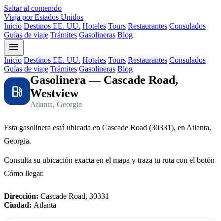
Saltar al contenido
Viaja por Estados Unidos
Inicio
Destinos EE. UU.
Hoteles
Tours
Restaurantes
Consulados
Guías de viaje
Trámites
Gasolineras
Blog
menu
Inicio
Destinos EE. UU.
Hoteles
Tours
Restaurantes
Consulados
Guías de viaje
Trámites
Gasolineras
Blog
Gasolinera — Cascade Road,
local_gas_station
Westview
Atlanta, Georgia
Esta gasolinera está ubicada en Cascade Road (30331), en Atlanta,
Georgia.
Consulta su ubicación exacta en el mapa y traza tu ruta con el botón
Cómo llegar.
Dirección:
Cascade Road, 30331
Ciudad:
Atlanta