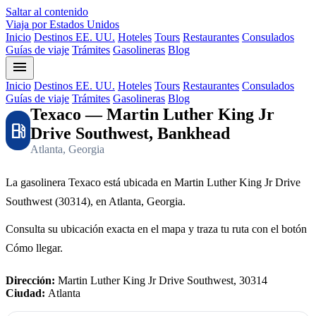
Saltar al contenido
Viaja por Estados Unidos
Inicio
Destinos EE. UU.
Hoteles
Tours
Restaurantes
Consulados
Guías de viaje
Trámites
Gasolineras
Blog
menu
Inicio
Destinos EE. UU.
Hoteles
Tours
Restaurantes
Consulados
Guías de viaje
Trámites
Gasolineras
Blog
Texaco — Martin Luther King Jr
local_gas_station
Drive Southwest, Bankhead
Atlanta, Georgia
La gasolinera Texaco está ubicada en Martin Luther King Jr Drive
Southwest (30314), en Atlanta, Georgia.
Consulta su ubicación exacta en el mapa y traza tu ruta con el botón
Cómo llegar.
Dirección:
Martin Luther King Jr Drive Southwest, 30314
Ciudad:
Atlanta