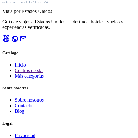
actualizados el 17/01/2024.
Viaja por Estados Unidos
Guía de viajes a Estados Unidos — destinos, hoteles, vuelos y
experiencias verificadas.
social_leaderboard
public
mail
Catálogo
Inicio
Centros de ski
Más categorías
Sobre nosotros
Sobre nosotros
Contacto
Blog
Legal
Privacidad