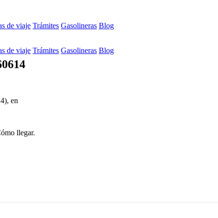
s de viaje
Trámites
Gasolineras
Blog
s de viaje
Trámites
Gasolineras
Blog
60614
4), en
Cómo llegar.