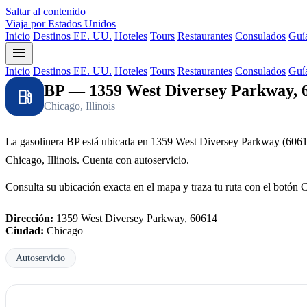
Saltar al contenido
Viaja por Estados Unidos
Inicio
Destinos EE. UU.
Hoteles
Tours
Restaurantes
Consulados
Guía
menu
Inicio
Destinos EE. UU.
Hoteles
Tours
Restaurantes
Consulados
Guía
BP — 1359 West Diversey Parkway, 
local_gas_station
Chicago, Illinois
La gasolinera BP está ubicada en 1359 West Diversey Parkway (6061
Chicago, Illinois. Cuenta con autoservicio.
Consulta su ubicación exacta en el mapa y traza tu ruta con el botón 
Dirección:
1359 West Diversey Parkway, 60614
Ciudad:
Chicago
Autoservicio