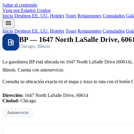
Saltar al contenido
Viaja por Estados Unidos
Inicio
Destinos EE. UU.
Hoteles
Tours
Restaurantes
Consulados
Guía
menu
Inicio
Destinos EE. UU.
Hoteles
Tours
Restaurantes
Consulados
Guía
BP — 1647 North LaSalle Drive, 606
local_gas_station
Chicago, Illinois
La gasolinera BP está ubicada en 1647 North LaSalle Drive (60614),
Illinois. Cuenta con autoservicio.
Consulta su ubicación exacta en el mapa y traza tu ruta con el botón 
Dirección:
1647 North LaSalle Drive, 60614
Ciudad:
Chicago
Autoservicio