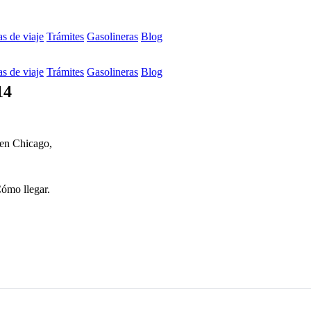
s de viaje
Trámites
Gasolineras
Blog
s de viaje
Trámites
Gasolineras
Blog
14
 en Chicago,
Cómo llegar.