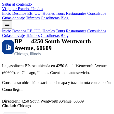
Saltar al contenido
Viaja por Estados Unidos
Inicio
Destinos EE. UU.
Hoteles
Tours
Restaurantes
Consulados
Guías de viaje
Trámites
Gasolineras
Blog
menu
Inicio
Destinos EE. UU.
Hoteles
Tours
Restaurantes
Consulados
Guías de viaje
Trámites
Gasolineras
Blog
BP — 4250 South Wentworth
local_gas_station
Avenue, 60609
Chicago, Illinois
La gasolinera BP está ubicada en 4250 South Wentworth Avenue
(60609), en Chicago, Illinois. Cuenta con autoservicio.
Consulta su ubicación exacta en el mapa y traza tu ruta con el botón
Cómo llegar.
Dirección:
4250 South Wentworth Avenue, 60609
Ciudad:
Chicago