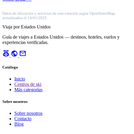
Datos de ubicación y servicios de esta estación según OpenStreetMap,
actualizados el 24/01/2025.
Viaja por Estados Unidos
Guía de viajes a Estados Unidos — destinos, hoteles, vuelos y
experiencias verificadas.
social_leaderboard
public
mail
Catálogo
Inicio
Centros de ski
Más categorías
Sobre nosotros
Sobre nosotros
Contacto
Blog