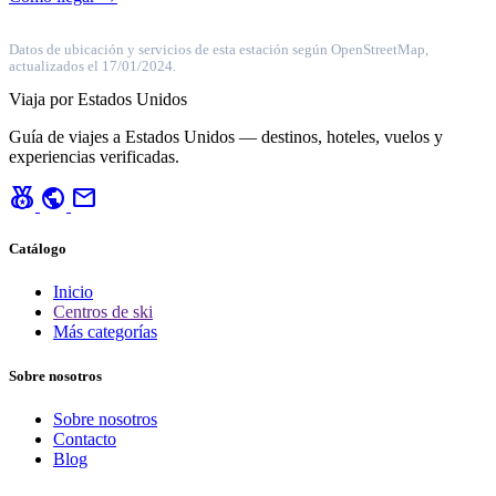
Datos de ubicación y servicios de esta estación según OpenStreetMap,
actualizados el 17/01/2024.
Viaja por Estados Unidos
Guía de viajes a Estados Unidos — destinos, hoteles, vuelos y
experiencias verificadas.
social_leaderboard
public
mail
Catálogo
Inicio
Centros de ski
Más categorías
Sobre nosotros
Sobre nosotros
Contacto
Blog