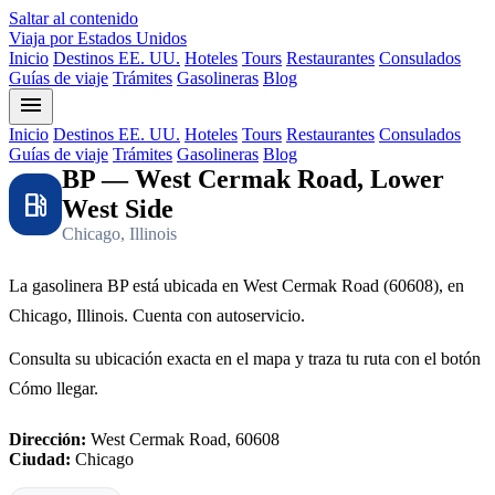
Saltar al contenido
Viaja por Estados Unidos
Inicio
Destinos EE. UU.
Hoteles
Tours
Restaurantes
Consulados
Guías de viaje
Trámites
Gasolineras
Blog
menu
Inicio
Destinos EE. UU.
Hoteles
Tours
Restaurantes
Consulados
Guías de viaje
Trámites
Gasolineras
Blog
BP — West Cermak Road, Lower
local_gas_station
West Side
Chicago, Illinois
La gasolinera BP está ubicada en West Cermak Road (60608), en
Chicago, Illinois. Cuenta con autoservicio.
Consulta su ubicación exacta en el mapa y traza tu ruta con el botón
Cómo llegar.
Dirección:
West Cermak Road, 60608
Ciudad:
Chicago