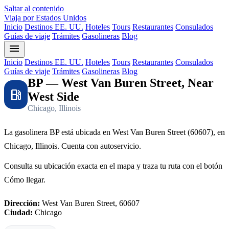
Saltar al contenido
Viaja por Estados Unidos
Inicio
Destinos EE. UU.
Hoteles
Tours
Restaurantes
Consulados
Guías de viaje
Trámites
Gasolineras
Blog
menu
Inicio
Destinos EE. UU.
Hoteles
Tours
Restaurantes
Consulados
Guías de viaje
Trámites
Gasolineras
Blog
BP — West Van Buren Street, Near
local_gas_station
West Side
Chicago, Illinois
La gasolinera BP está ubicada en West Van Buren Street (60607), en
Chicago, Illinois. Cuenta con autoservicio.
Consulta su ubicación exacta en el mapa y traza tu ruta con el botón
Cómo llegar.
Dirección:
West Van Buren Street, 60607
Ciudad:
Chicago