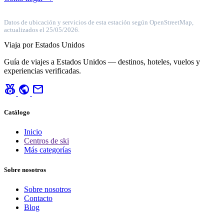
Datos de ubicación y servicios de esta estación según OpenStreetMap,
actualizados el 25/05/2026.
Viaja por Estados Unidos
Guía de viajes a Estados Unidos — destinos, hoteles, vuelos y
experiencias verificadas.
social_leaderboard
public
mail
Catálogo
Inicio
Centros de ski
Más categorías
Sobre nosotros
Sobre nosotros
Contacto
Blog