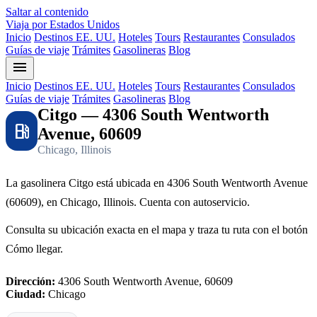
Saltar al contenido
Viaja por Estados Unidos
Inicio
Destinos EE. UU.
Hoteles
Tours
Restaurantes
Consulados
Guías de viaje
Trámites
Gasolineras
Blog
menu
Inicio
Destinos EE. UU.
Hoteles
Tours
Restaurantes
Consulados
Guías de viaje
Trámites
Gasolineras
Blog
Citgo — 4306 South Wentworth
local_gas_station
Avenue, 60609
Chicago, Illinois
La gasolinera Citgo está ubicada en 4306 South Wentworth Avenue
(60609), en Chicago, Illinois. Cuenta con autoservicio.
Consulta su ubicación exacta en el mapa y traza tu ruta con el botón
Cómo llegar.
Dirección:
4306 South Wentworth Avenue, 60609
Ciudad:
Chicago