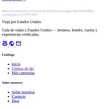
Datos de ubicación y servicios de esta estación según OpenStreetMap,
actualizados el 12/06/2025.
Viaja por Estados Unidos
Guía de viajes a Estados Unidos — destinos, hoteles, vuelos y
experiencias verificadas.
social_leaderboard
public
mail
Catálogo
Inicio
Centros de ski
Más categorías
Sobre nosotros
Sobre nosotros
Contacto
Blog