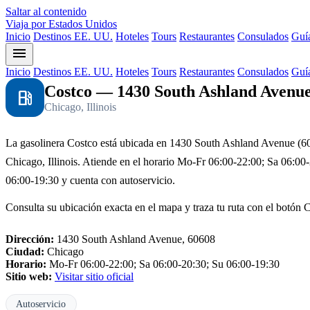
Saltar al contenido
Viaja por Estados Unidos
Inicio
Destinos EE. UU.
Hoteles
Tours
Restaurantes
Consulados
Guía
menu
Inicio
Destinos EE. UU.
Hoteles
Tours
Restaurantes
Consulados
Guía
Costco — 1430 South Ashland Avenue
local_gas_station
Chicago, Illinois
La gasolinera Costco está ubicada en 1430 South Ashland Avenue (6
Chicago, Illinois. Atiende en el horario Mo-Fr 06:00-22:00; Sa 06:00
06:00-19:30 y cuenta con autoservicio.
Consulta su ubicación exacta en el mapa y traza tu ruta con el botón 
Dirección:
1430 South Ashland Avenue, 60608
Ciudad:
Chicago
Horario:
Mo-Fr 06:00-22:00; Sa 06:00-20:30; Su 06:00-19:30
Sitio web:
Visitar sitio oficial
Autoservicio