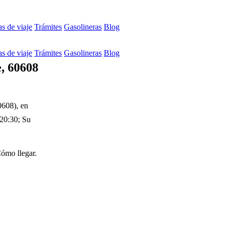
s de viaje
Trámites
Gasolineras
Blog
s de viaje
Trámites
Gasolineras
Blog
, 60608
0608), en
-20:30; Su
Cómo llegar.