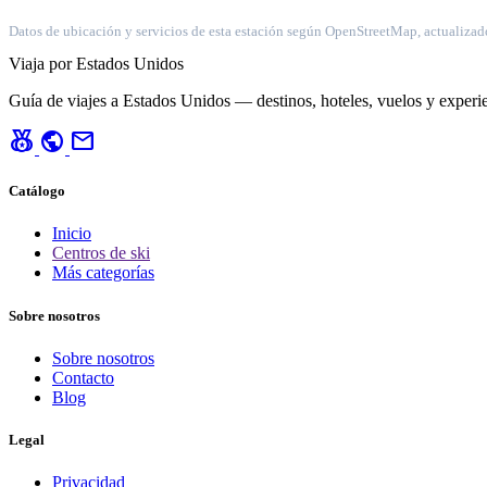
Datos de ubicación y servicios de esta estación según OpenStreetMap, actualizad
Viaja por Estados Unidos
Guía de viajes a Estados Unidos — destinos, hoteles, vuelos y experie
social_leaderboard
public
mail
Catálogo
Inicio
Centros de ski
Más categorías
Sobre nosotros
Sobre nosotros
Contacto
Blog
Legal
Privacidad