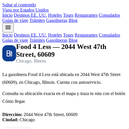
Saltar al contenido
Viaja por Estados Unidos
Inicio
Destinos EE. UU.
Hoteles
Tours
Restaurantes
Consulados
Guías de viaje
Trámites
Gasolineras
Blog
menu
Inicio
Destinos EE. UU.
Hoteles
Tours
Restaurantes
Consulados
Guías de viaje
Trámites
Gasolineras
Blog
Food 4 Less — 2044 West 47th
local_gas_station
Street, 60609
Chicago, Illinois
La gasolinera Food 4 Less está ubicada en 2044 West 47th Street
(60609), en Chicago, Illinois. Cuenta con autoservicio.
Consulta su ubicación exacta en el mapa y traza tu ruta con el botón
Cómo llegar.
Dirección:
2044 West 47th Street, 60609
Ciudad:
Chicago