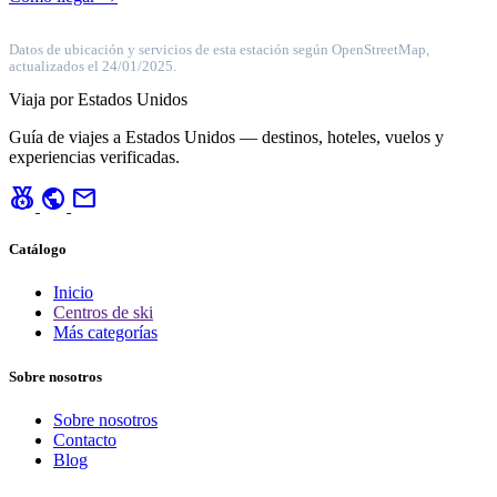
Datos de ubicación y servicios de esta estación según OpenStreetMap,
actualizados el 24/01/2025.
Viaja por Estados Unidos
Guía de viajes a Estados Unidos — destinos, hoteles, vuelos y
experiencias verificadas.
social_leaderboard
public
mail
Catálogo
Inicio
Centros de ski
Más categorías
Sobre nosotros
Sobre nosotros
Contacto
Blog