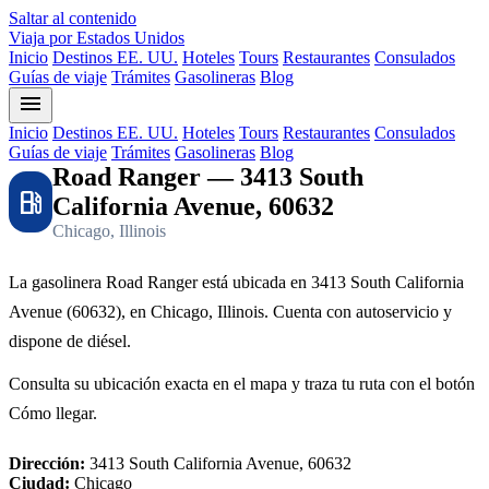
Saltar al contenido
Viaja por Estados Unidos
Inicio
Destinos EE. UU.
Hoteles
Tours
Restaurantes
Consulados
Guías de viaje
Trámites
Gasolineras
Blog
menu
Inicio
Destinos EE. UU.
Hoteles
Tours
Restaurantes
Consulados
Guías de viaje
Trámites
Gasolineras
Blog
Road Ranger — 3413 South
local_gas_station
California Avenue, 60632
Chicago, Illinois
La gasolinera Road Ranger está ubicada en 3413 South California
Avenue (60632), en Chicago, Illinois. Cuenta con autoservicio y
dispone de diésel.
Consulta su ubicación exacta en el mapa y traza tu ruta con el botón
Cómo llegar.
Dirección:
3413 South California Avenue, 60632
Ciudad:
Chicago