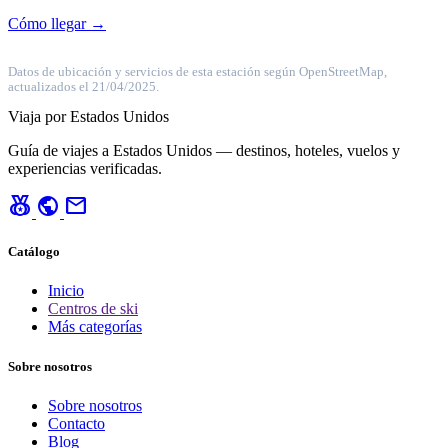
Cómo llegar →
Datos de ubicación y servicios de esta estación según OpenStreetMap,
actualizados el 21/04/2025.
Viaja por Estados Unidos
Guía de viajes a Estados Unidos — destinos, hoteles, vuelos y
experiencias verificadas.
social_leaderboard
public
mail
Catálogo
Inicio
Centros de ski
Más categorías
Sobre nosotros
Sobre nosotros
Contacto
Blog