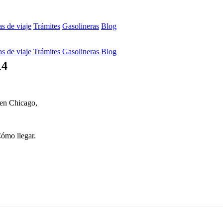
s de viaje
Trámites
Gasolineras
Blog
s de viaje
Trámites
Gasolineras
Blog
14
 en Chicago,
Cómo llegar.