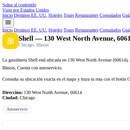
Saltar al contenido
Viaja por Estados Unidos
Inicio
Destinos EE. UU.
Hoteles
Tours
Restaurantes
Consulados
Guía
menu
Inicio
Destinos EE. UU.
Hoteles
Tours
Restaurantes
Consulados
Guía
Shell — 130 West North Avenue, 606
local_gas_station
Chicago, Illinois
La gasolinera Shell está ubicada en 130 West North Avenue (60614),
Illinois. Cuenta con autoservicio.
Consulta su ubicación exacta en el mapa y traza tu ruta con el botón 
Dirección:
130 West North Avenue, 60614
Ciudad:
Chicago
Autoservicio