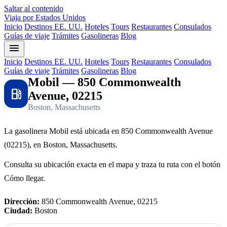
Saltar al contenido
Viaja por Estados Unidos
Inicio
Destinos EE. UU.
Hoteles
Tours
Restaurantes
Consulados
Guías de viaje
Trámites
Gasolineras
Blog
menu
Inicio
Destinos EE. UU.
Hoteles
Tours
Restaurantes
Consulados
Guías de viaje
Trámites
Gasolineras
Blog
Mobil — 850 Commonwealth
local_gas_station
Avenue, 02215
Boston, Massachusetts
La gasolinera Mobil está ubicada en 850 Commonwealth Avenue
(02215), en Boston, Massachusetts.
Consulta su ubicación exacta en el mapa y traza tu ruta con el botón
Cómo llegar.
Dirección:
850 Commonwealth Avenue, 02215
Ciudad:
Boston