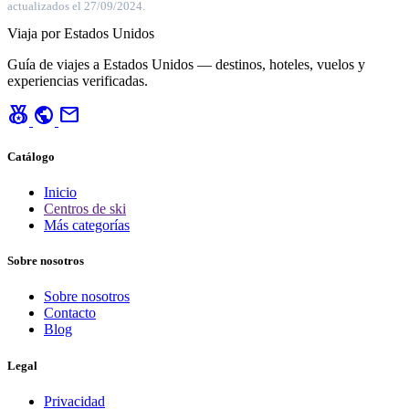
actualizados el 27/09/2024.
Viaja por Estados Unidos
Guía de viajes a Estados Unidos — destinos, hoteles, vuelos y
experiencias verificadas.
social_leaderboard
public
mail
Catálogo
Inicio
Centros de ski
Más categorías
Sobre nosotros
Sobre nosotros
Contacto
Blog
Legal
Privacidad