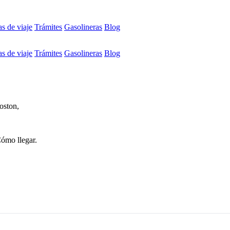
s de viaje
Trámites
Gasolineras
Blog
s de viaje
Trámites
Gasolineras
Blog
oston,
Cómo llegar.