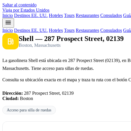
Saltar al contenido
Viaja por Estados Unidos
Inicio
Destinos EE. UU.
Hoteles
Tours
Restaurantes
Consulados
Guía
menu
Inicio
Destinos EE. UU.
Hoteles
Tours
Restaurantes
Consulados
Guía
Shell — 287 Prospect Street, 02139
local_gas_station
Boston, Massachusetts
La gasolinera Shell está ubicada en 287 Prospect Street (02139), en B
Massachusetts. Tiene acceso para sillas de ruedas.
Consulta su ubicación exacta en el mapa y traza tu ruta con el botón 
Dirección:
287 Prospect Street, 02139
Ciudad:
Boston
Acceso para silla de ruedas