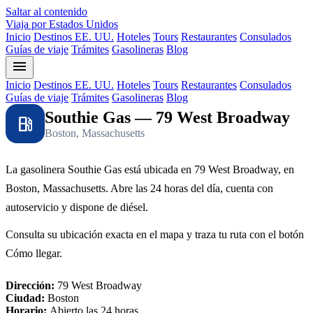
Saltar al contenido
Viaja por Estados Unidos
Inicio
Destinos EE. UU.
Hoteles
Tours
Restaurantes
Consulados
Guías de viaje
Trámites
Gasolineras
Blog
menu
Inicio
Destinos EE. UU.
Hoteles
Tours
Restaurantes
Consulados
Guías de viaje
Trámites
Gasolineras
Blog
Southie Gas — 79 West Broadway
local_gas_station
Boston, Massachusetts
La gasolinera Southie Gas está ubicada en 79 West Broadway, en
Boston, Massachusetts. Abre las 24 horas del día, cuenta con
autoservicio y dispone de diésel.
Consulta su ubicación exacta en el mapa y traza tu ruta con el botón
Cómo llegar.
Dirección:
79 West Broadway
Ciudad:
Boston
Horario:
Abierto las 24 horas