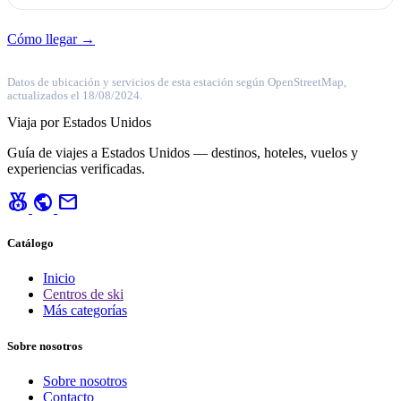
Cómo llegar →
Datos de ubicación y servicios de esta estación según OpenStreetMap,
actualizados el 18/08/2024.
Viaja por Estados Unidos
Guía de viajes a Estados Unidos — destinos, hoteles, vuelos y
experiencias verificadas.
social_leaderboard
public
mail
Catálogo
Inicio
Centros de ski
Más categorías
Sobre nosotros
Sobre nosotros
Contacto