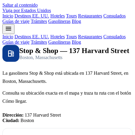
Saltar al contenido
Viaja por Estados Unidos
Inicio
Destinos EE. UU.
Hoteles
Tours
Restaurantes
Consulados
Guías de viaje
Trámites
Gasolineras
Blog
menu
Inicio
Destinos EE. UU.
Hoteles
Tours
Restaurantes
Consulados
Guías de viaje
Trámites
Gasolineras
Blog
Stop & Shop — 137 Harvard Street
local_gas_station
Boston, Massachusetts
La gasolinera Stop & Shop está ubicada en 137 Harvard Street, en
Boston, Massachusetts.
Consulta su ubicación exacta en el mapa y traza tu ruta con el botón
Cómo llegar.
Dirección:
137 Harvard Street
Ciudad:
Boston