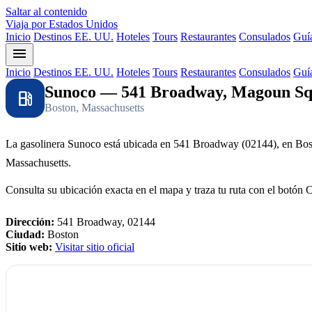
Saltar al contenido
Viaja por Estados Unidos
Inicio
Destinos EE. UU.
Hoteles
Tours
Restaurantes
Consulados
Guía
menu
Inicio
Destinos EE. UU.
Hoteles
Tours
Restaurantes
Consulados
Guía
Sunoco — 541 Broadway, Magoun Sq
local_gas_station
Boston, Massachusetts
La gasolinera Sunoco está ubicada en 541 Broadway (02144), en Bos
Massachusetts.
Consulta su ubicación exacta en el mapa y traza tu ruta con el botón 
Dirección:
541 Broadway, 02144
Ciudad:
Boston
Sitio web:
Visitar sitio oficial