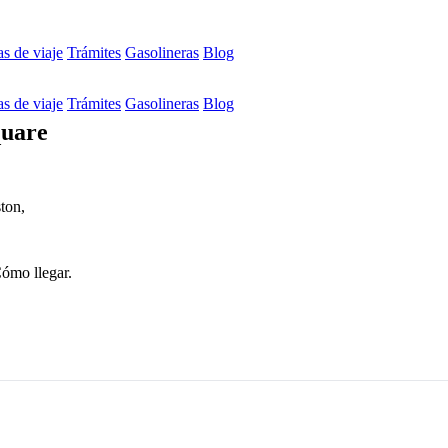
s de viaje
Trámites
Gasolineras
Blog
s de viaje
Trámites
Gasolineras
Blog
uare
ton,
Cómo llegar.