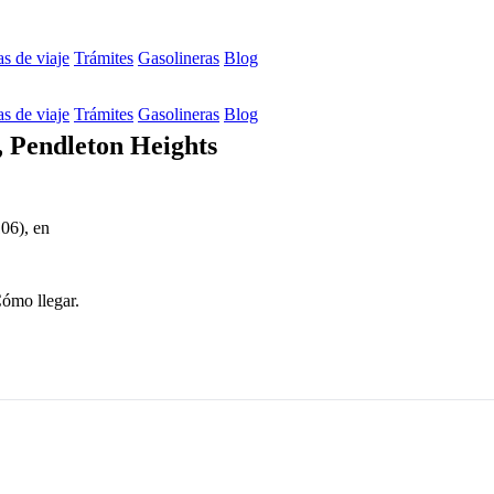
s de viaje
Trámites
Gasolineras
Blog
s de viaje
Trámites
Gasolineras
Blog
 Pendleton Heights
06), en
Cómo llegar.