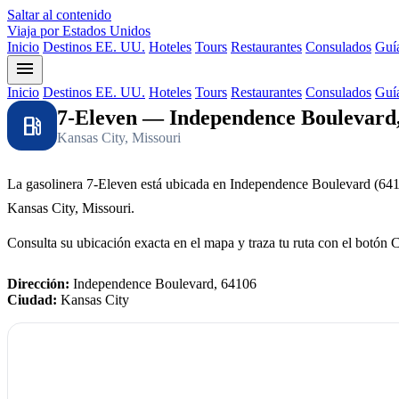
Saltar al contenido
Viaja por Estados Unidos
Inicio
Destinos EE. UU.
Hoteles
Tours
Restaurantes
Consulados
Guía
menu
Inicio
Destinos EE. UU.
Hoteles
Tours
Restaurantes
Consulados
Guía
7-Eleven — Independence Boulevard,
local_gas_station
Kansas City, Missouri
La gasolinera 7-Eleven está ubicada en Independence Boulevard (641
Kansas City, Missouri.
Consulta su ubicación exacta en el mapa y traza tu ruta con el botón 
Dirección:
Independence Boulevard, 64106
Ciudad:
Kansas City