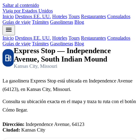
Saltar al contenido
Viaja por Estados Unidos
Inicio
Destinos EE. UU.
Hoteles
Tours
Restaurantes
Consulados
Guías de viaje
Trámites
Gasolineras
Blog
menu
Inicio
Destinos EE. UU.
Hoteles
Tours
Restaurantes
Consulados
Guías de viaje
Trámites
Gasolineras
Blog
Express Stop — Independence
local_gas_station
Avenue, South Indian Mound
Kansas City, Missouri
La gasolinera Express Stop está ubicada en Independence Avenue
(64123), en Kansas City, Missouri.
Consulta su ubicación exacta en el mapa y traza tu ruta con el botón
Cómo llegar.
Dirección:
Independence Avenue, 64123
Ciudad:
Kansas City