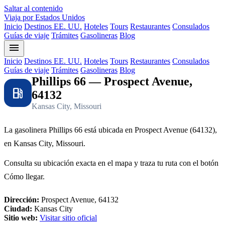
Saltar al contenido
Viaja por Estados Unidos
Inicio
Destinos EE. UU.
Hoteles
Tours
Restaurantes
Consulados
Guías de viaje
Trámites
Gasolineras
Blog
menu
Inicio
Destinos EE. UU.
Hoteles
Tours
Restaurantes
Consulados
Guías de viaje
Trámites
Gasolineras
Blog
Phillips 66 — Prospect Avenue,
local_gas_station
64132
Kansas City, Missouri
La gasolinera Phillips 66 está ubicada en Prospect Avenue (64132),
en Kansas City, Missouri.
Consulta su ubicación exacta en el mapa y traza tu ruta con el botón
Cómo llegar.
Dirección:
Prospect Avenue, 64132
Ciudad:
Kansas City
Sitio web:
Visitar sitio oficial