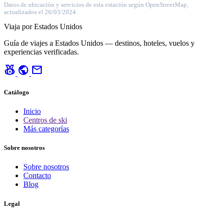
Datos de ubicación y servicios de esta estación según OpenStreetMap,
actualizados el 26/03/2024.
Viaja por Estados Unidos
Guía de viajes a Estados Unidos — destinos, hoteles, vuelos y
experiencias verificadas.
social_leaderboard
public
mail
Catálogo
Inicio
Centros de ski
Más categorías
Sobre nosotros
Sobre nosotros
Contacto
Blog
Legal