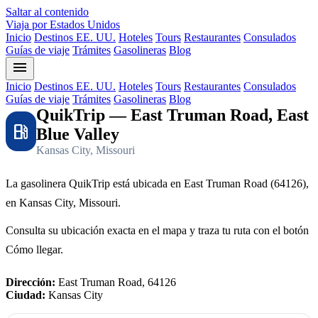
Saltar al contenido
Viaja por Estados Unidos
Inicio
Destinos EE. UU.
Hoteles
Tours
Restaurantes
Consulados
Guías de viaje
Trámites
Gasolineras
Blog
menu
Inicio
Destinos EE. UU.
Hoteles
Tours
Restaurantes
Consulados
Guías de viaje
Trámites
Gasolineras
Blog
QuikTrip — East Truman Road, East
local_gas_station
Blue Valley
Kansas City, Missouri
La gasolinera QuikTrip está ubicada en East Truman Road (64126),
en Kansas City, Missouri.
Consulta su ubicación exacta en el mapa y traza tu ruta con el botón
Cómo llegar.
Dirección:
East Truman Road, 64126
Ciudad:
Kansas City