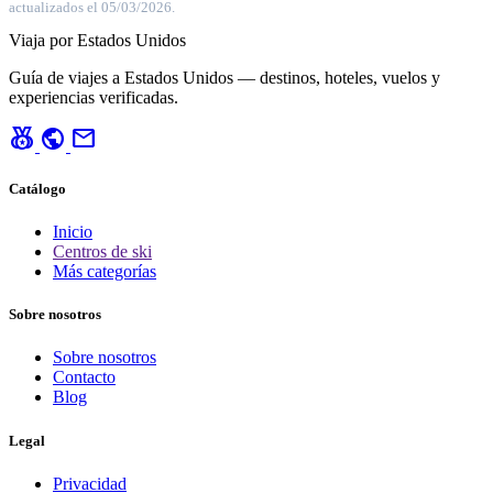
actualizados el 05/03/2026.
Viaja por Estados Unidos
Guía de viajes a Estados Unidos — destinos, hoteles, vuelos y
experiencias verificadas.
social_leaderboard
public
mail
Catálogo
Inicio
Centros de ski
Más categorías
Sobre nosotros
Sobre nosotros
Contacto
Blog
Legal
Privacidad