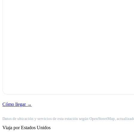
Cómo llegar →
Datos de ubicación y servicios de esta estación según OpenStreetMap, actualizad
Viaja por Estados Unidos