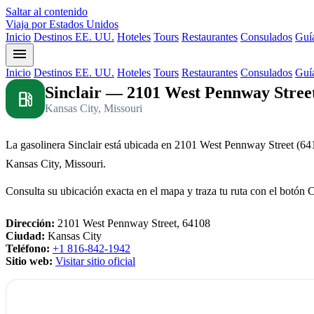
Saltar al contenido
Viaja por Estados Unidos
Inicio
Destinos EE. UU.
Hoteles
Tours
Restaurantes
Consulados
Guía
menu
Inicio
Destinos EE. UU.
Hoteles
Tours
Restaurantes
Consulados
Guía
Sinclair — 2101 West Pennway Street
local_gas_station
Kansas City, Missouri
La gasolinera Sinclair está ubicada en 2101 West Pennway Street (64
Kansas City, Missouri.
Consulta su ubicación exacta en el mapa y traza tu ruta con el botón 
Dirección:
2101 West Pennway Street, 64108
Ciudad:
Kansas City
Teléfono:
+1 816-842-1942
Sitio web:
Visitar sitio oficial