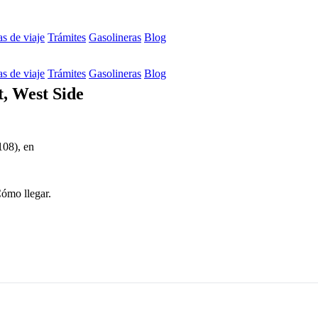
s de viaje
Trámites
Gasolineras
Blog
s de viaje
Trámites
Gasolineras
Blog
, West Side
108), en
Cómo llegar.