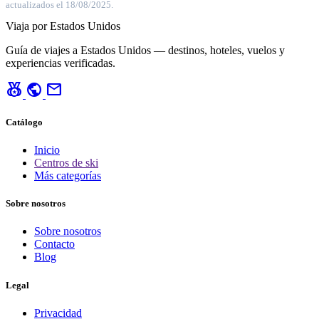
actualizados el 18/08/2025.
Viaja por Estados Unidos
Guía de viajes a Estados Unidos — destinos, hoteles, vuelos y
experiencias verificadas.
social_leaderboard
public
mail
Catálogo
Inicio
Centros de ski
Más categorías
Sobre nosotros
Sobre nosotros
Contacto
Blog
Legal
Privacidad