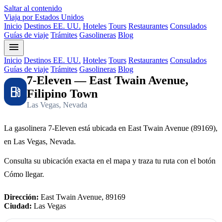
Saltar al contenido
Viaja por Estados Unidos
Inicio
Destinos EE. UU.
Hoteles
Tours
Restaurantes
Consulados
Guías de viaje
Trámites
Gasolineras
Blog
menu
Inicio
Destinos EE. UU.
Hoteles
Tours
Restaurantes
Consulados
Guías de viaje
Trámites
Gasolineras
Blog
7-Eleven — East Twain Avenue,
local_gas_station
Filipino Town
Las Vegas, Nevada
La gasolinera 7-Eleven está ubicada en East Twain Avenue (89169),
en Las Vegas, Nevada.
Consulta su ubicación exacta en el mapa y traza tu ruta con el botón
Cómo llegar.
Dirección:
East Twain Avenue, 89169
Ciudad:
Las Vegas