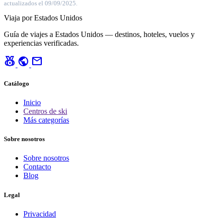
actualizados el 09/09/2025.
Viaja por Estados Unidos
Guía de viajes a Estados Unidos — destinos, hoteles, vuelos y
experiencias verificadas.
social_leaderboard
public
mail
Catálogo
Inicio
Centros de ski
Más categorías
Sobre nosotros
Sobre nosotros
Contacto
Blog
Legal
Privacidad