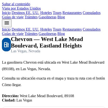
Saltar al contenido
Viaja por Estados Unidos
Inicio
Destinos EE. UU.
Hoteles
Tours
Restaurantes
Consulados
Guías de viaje
Trámites
Gasolineras
Blog
menu
Inicio
Destinos EE. UU.
Hoteles
Tours
Restaurantes
Consulados
Guías de viaje
Trámites
Gasolineras
Blog
Chevron — West Lake Mead
local_gas_station
Boulevard, Eastland Heights
Las Vegas, Nevada
La gasolinera Chevron está ubicada en West Lake Mead Boulevard
(89108), en Las Vegas, Nevada.
Consulta su ubicación exacta en el mapa y traza tu ruta con el botón
Cómo llegar.
Dirección:
West Lake Mead Boulevard, 89108
Ciudad:
Las Vegas