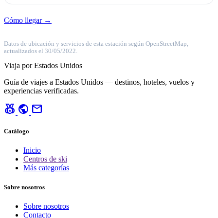
Cómo llegar →
Datos de ubicación y servicios de esta estación según OpenStreetMap,
actualizados el 30/05/2022.
Viaja por Estados Unidos
Guía de viajes a Estados Unidos — destinos, hoteles, vuelos y
experiencias verificadas.
social_leaderboard
public
mail
Catálogo
Inicio
Centros de ski
Más categorías
Sobre nosotros
Sobre nosotros
Contacto