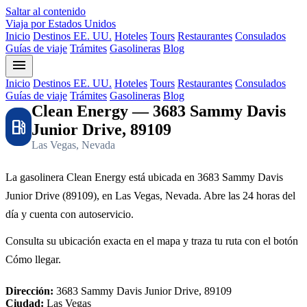
Saltar al contenido
Viaja por Estados Unidos
Inicio
Destinos EE. UU.
Hoteles
Tours
Restaurantes
Consulados
Guías de viaje
Trámites
Gasolineras
Blog
menu
Inicio
Destinos EE. UU.
Hoteles
Tours
Restaurantes
Consulados
Guías de viaje
Trámites
Gasolineras
Blog
Clean Energy — 3683 Sammy Davis
local_gas_station
Junior Drive, 89109
Las Vegas, Nevada
La gasolinera Clean Energy está ubicada en 3683 Sammy Davis
Junior Drive (89109), en Las Vegas, Nevada. Abre las 24 horas del
día y cuenta con autoservicio.
Consulta su ubicación exacta en el mapa y traza tu ruta con el botón
Cómo llegar.
Dirección:
3683 Sammy Davis Junior Drive, 89109
Ciudad:
Las Vegas