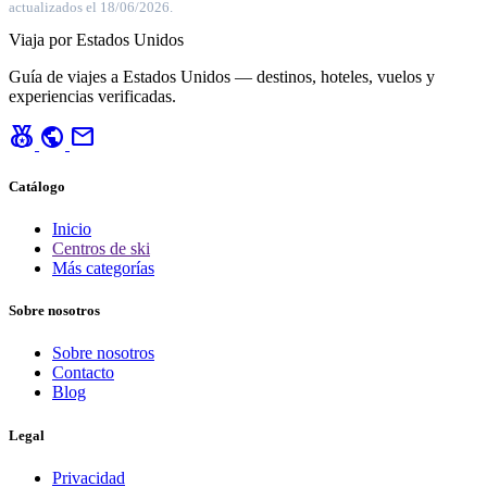
actualizados el 18/06/2026.
Viaja por Estados Unidos
Guía de viajes a Estados Unidos — destinos, hoteles, vuelos y
experiencias verificadas.
social_leaderboard
public
mail
Catálogo
Inicio
Centros de ski
Más categorías
Sobre nosotros
Sobre nosotros
Contacto
Blog
Legal
Privacidad