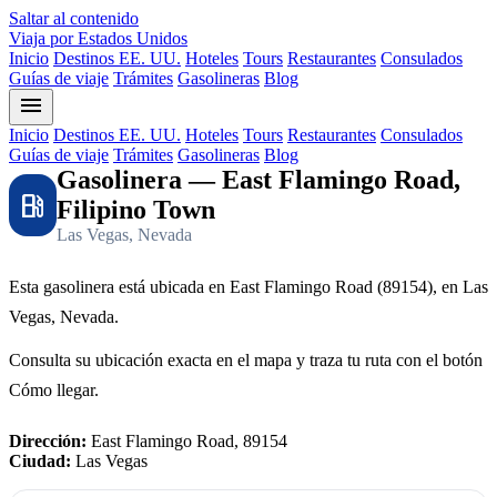
Saltar al contenido
Viaja por Estados Unidos
Inicio
Destinos EE. UU.
Hoteles
Tours
Restaurantes
Consulados
Guías de viaje
Trámites
Gasolineras
Blog
menu
Inicio
Destinos EE. UU.
Hoteles
Tours
Restaurantes
Consulados
Guías de viaje
Trámites
Gasolineras
Blog
Gasolinera — East Flamingo Road,
local_gas_station
Filipino Town
Las Vegas, Nevada
Esta gasolinera está ubicada en East Flamingo Road (89154), en Las
Vegas, Nevada.
Consulta su ubicación exacta en el mapa y traza tu ruta con el botón
Cómo llegar.
Dirección:
East Flamingo Road, 89154
Ciudad:
Las Vegas