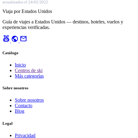
actualizados el 24/02/2022.
Viaja por Estados Unidos
Guía de viajes a Estados Unidos — destinos, hoteles, vuelos y
experiencias verificadas.
social_leaderboard
public
mail
Catálogo
Inicio
Centros de ski
Más categorías
Sobre nosotros
Sobre nosotros
Contacto
Blog
Legal
Privacidad