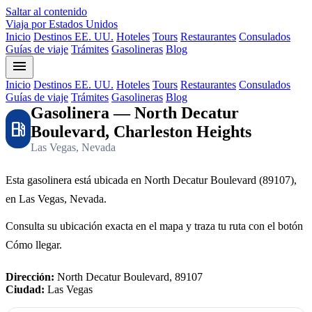
Saltar al contenido
Viaja por Estados Unidos
Inicio
Destinos EE. UU.
Hoteles
Tours
Restaurantes
Consulados
Guías de viaje
Trámites
Gasolineras
Blog
menu
Inicio
Destinos EE. UU.
Hoteles
Tours
Restaurantes
Consulados
Guías de viaje
Trámites
Gasolineras
Blog
Gasolinera — North Decatur
local_gas_station
Boulevard, Charleston Heights
Las Vegas, Nevada
Esta gasolinera está ubicada en North Decatur Boulevard (89107),
en Las Vegas, Nevada.
Consulta su ubicación exacta en el mapa y traza tu ruta con el botón
Cómo llegar.
Dirección:
North Decatur Boulevard, 89107
Ciudad:
Las Vegas