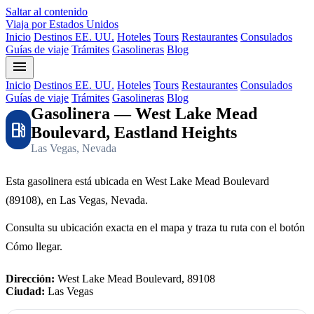
Saltar al contenido
Viaja por Estados Unidos
Inicio
Destinos EE. UU.
Hoteles
Tours
Restaurantes
Consulados
Guías de viaje
Trámites
Gasolineras
Blog
menu
Inicio
Destinos EE. UU.
Hoteles
Tours
Restaurantes
Consulados
Guías de viaje
Trámites
Gasolineras
Blog
Gasolinera — West Lake Mead
local_gas_station
Boulevard, Eastland Heights
Las Vegas, Nevada
Esta gasolinera está ubicada en West Lake Mead Boulevard
(89108), en Las Vegas, Nevada.
Consulta su ubicación exacta en el mapa y traza tu ruta con el botón
Cómo llegar.
Dirección:
West Lake Mead Boulevard, 89108
Ciudad:
Las Vegas