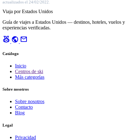
actualizados el 24/02/2022.
Viaja por Estados Unidos
Guía de viajes a Estados Unidos — destinos, hoteles, vuelos y
experiencias verificadas.
social_leaderboard
public
mail
Catálogo
Inicio
Centros de ski
Más categorías
Sobre nosotros
Sobre nosotros
Contacto
Blog
Legal
Privacidad