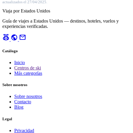
actualizados el 27/04/2025.
Viaja por Estados Unidos
Guía de viajes a Estados Unidos — destinos, hoteles, vuelos y
experiencias verificadas.
social_leaderboard
public
mail
Catálogo
Inicio
Centros de ski
Más categorías
Sobre nosotros
Sobre nosotros
Contacto
Blog
Legal
Privacidad