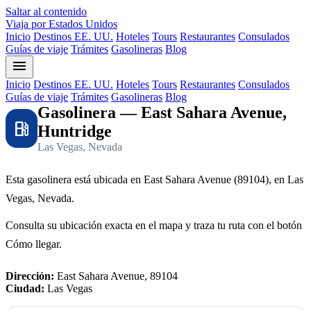
Saltar al contenido
Viaja por Estados Unidos
Inicio
Destinos EE. UU.
Hoteles
Tours
Restaurantes
Consulados
Guías de viaje
Trámites
Gasolineras
Blog
menu
Inicio
Destinos EE. UU.
Hoteles
Tours
Restaurantes
Consulados
Guías de viaje
Trámites
Gasolineras
Blog
Gasolinera — East Sahara Avenue,
local_gas_station
Huntridge
Las Vegas, Nevada
Esta gasolinera está ubicada en East Sahara Avenue (89104), en Las
Vegas, Nevada.
Consulta su ubicación exacta en el mapa y traza tu ruta con el botón
Cómo llegar.
Dirección:
East Sahara Avenue, 89104
Ciudad:
Las Vegas