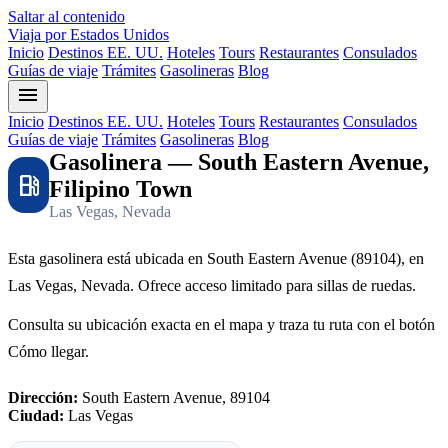
Saltar al contenido
Viaja por Estados Unidos
Inicio
Destinos EE. UU.
Hoteles
Tours
Restaurantes
Consulados
Guías de viaje
Trámites
Gasolineras
Blog
menu
Inicio
Destinos EE. UU.
Hoteles
Tours
Restaurantes
Consulados
Guías de viaje
Trámites
Gasolineras
Blog
Gasolinera — South Eastern Avenue,
local_gas_station
Filipino Town
Las Vegas, Nevada
Esta gasolinera está ubicada en South Eastern Avenue (89104), en
Las Vegas, Nevada. Ofrece acceso limitado para sillas de ruedas.
Consulta su ubicación exacta en el mapa y traza tu ruta con el botón
Cómo llegar.
Dirección:
South Eastern Avenue, 89104
Ciudad:
Las Vegas