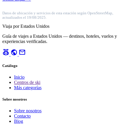
Datos de ubicación y servicios de esta estación según OpenStreetMap,
actualizados el 19/08/2025.
Viaja por Estados Unidos
Guía de viajes a Estados Unidos — destinos, hoteles, vuelos y
experiencias verificadas.
social_leaderboard
public
mail
Catálogo
Inicio
Centros de ski
Más categorías
Sobre nosotros
Sobre nosotros
Contacto
Blog