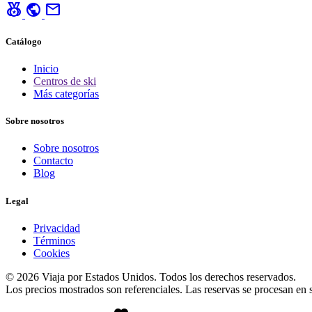
social_leaderboard
public
mail
Catálogo
Inicio
Centros de ski
Más categorías
Sobre nosotros
Sobre nosotros
Contacto
Blog
Legal
Privacidad
Términos
Cookies
© 2026 Viaja por Estados Unidos. Todos los derechos reservados.
Los precios mostrados son referenciales. Las reservas se procesan en si