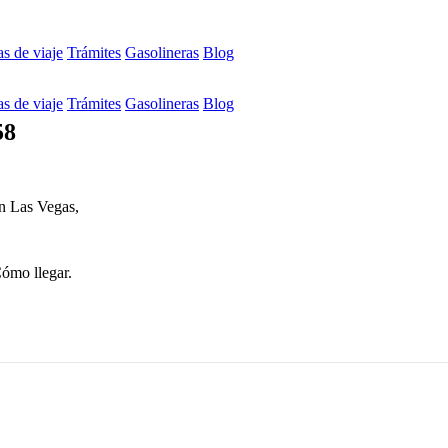
s de viaje
Trámites
Gasolineras
Blog
s de viaje
Trámites
Gasolineras
Blog
58
en Las Vegas,
Cómo llegar.