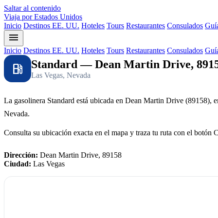
Saltar al contenido
Viaja por Estados Unidos
Inicio
Destinos EE. UU.
Hoteles
Tours
Restaurantes
Consulados
Guía
menu
Inicio
Destinos EE. UU.
Hoteles
Tours
Restaurantes
Consulados
Guía
Standard — Dean Martin Drive, 891
local_gas_station
Las Vegas, Nevada
La gasolinera Standard está ubicada en Dean Martin Drive (89158), 
Nevada.
Consulta su ubicación exacta en el mapa y traza tu ruta con el botón 
Dirección:
Dean Martin Drive, 89158
Ciudad:
Las Vegas