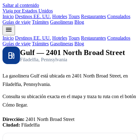
Saltar al contenido
Viaja por Estados Unidos
Inicio
Destinos EE. UU.
Hoteles
Tours
Restaurantes
Consulados
Guías de viaje
Trámites
Gasolineras
Blog
menu
Inicio
Destinos EE. UU.
Hoteles
Tours
Restaurantes
Consulados
Guías de viaje
Trámites
Gasolineras
Blog
Gulf — 2401 North Broad Street
local_gas_station
Filadelfia, Pennsylvania
La gasolinera Gulf está ubicada en 2401 North Broad Street, en
Filadelfia, Pennsylvania.
Consulta su ubicación exacta en el mapa y traza tu ruta con el botón
Cómo llegar.
Dirección:
2401 North Broad Street
Ciudad:
Filadelfia