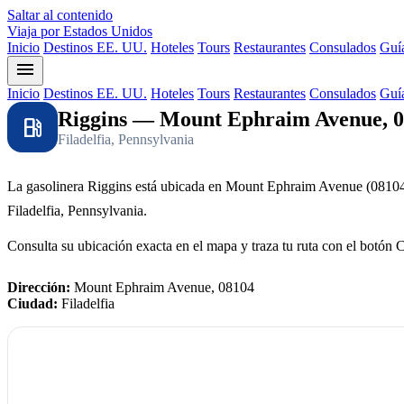
Saltar al contenido
Viaja por Estados Unidos
Inicio
Destinos EE. UU.
Hoteles
Tours
Restaurantes
Consulados
Guía
menu
Inicio
Destinos EE. UU.
Hoteles
Tours
Restaurantes
Consulados
Guía
Riggins — Mount Ephraim Avenue, 
local_gas_station
Filadelfia, Pennsylvania
La gasolinera Riggins está ubicada en Mount Ephraim Avenue (08104
Filadelfia, Pennsylvania.
Consulta su ubicación exacta en el mapa y traza tu ruta con el botón 
Dirección:
Mount Ephraim Avenue, 08104
Ciudad:
Filadelfia