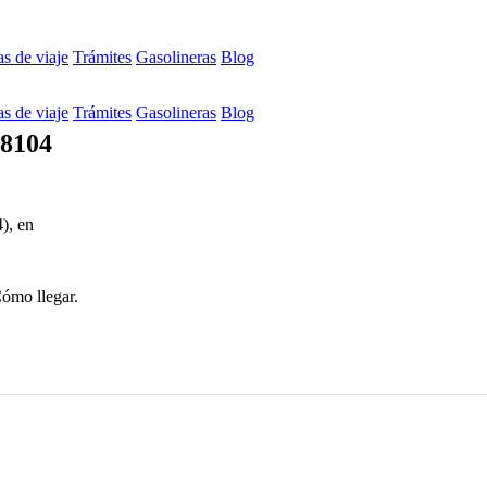
s de viaje
Trámites
Gasolineras
Blog
s de viaje
Trámites
Gasolineras
Blog
08104
), en
Cómo llegar.