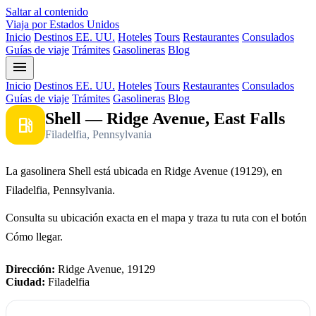
Saltar al contenido
Viaja por Estados Unidos
Inicio
Destinos EE. UU.
Hoteles
Tours
Restaurantes
Consulados
Guías de viaje
Trámites
Gasolineras
Blog
menu
Inicio
Destinos EE. UU.
Hoteles
Tours
Restaurantes
Consulados
Guías de viaje
Trámites
Gasolineras
Blog
Shell — Ridge Avenue, East Falls
local_gas_station
Filadelfia, Pennsylvania
La gasolinera Shell está ubicada en Ridge Avenue (19129), en
Filadelfia, Pennsylvania.
Consulta su ubicación exacta en el mapa y traza tu ruta con el botón
Cómo llegar.
Dirección:
Ridge Avenue, 19129
Ciudad:
Filadelfia