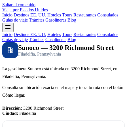
Saltar al contenido
Viaja por Estados Unidos
Inicio
Destinos EE. UU.
Hoteles
Tours
Restaurantes
Consulados
Guías de viaje
Trámites
Gasolineras
Blog
menu
Inicio
Destinos EE. UU.
Hoteles
Tours
Restaurantes
Consulados
Guías de viaje
Trámites
Gasolineras
Blog
Sunoco — 3200 Richmond Street
local_gas_station
Filadelfia, Pennsylvania
La gasolinera Sunoco está ubicada en 3200 Richmond Street, en
Filadelfia, Pennsylvania.
Consulta su ubicación exacta en el mapa y traza tu ruta con el botón
Cómo llegar.
Dirección:
3200 Richmond Street
Ciudad:
Filadelfia