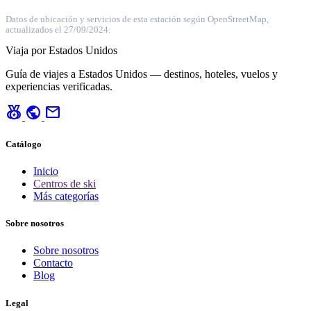
Datos de ubicación y servicios de esta estación según OpenStreetMap,
actualizados el 27/09/2024.
Viaja por Estados Unidos
Guía de viajes a Estados Unidos — destinos, hoteles, vuelos y
experiencias verificadas.
social_leaderboard
public
mail
Catálogo
Inicio
Centros de ski
Más categorías
Sobre nosotros
Sobre nosotros
Contacto
Blog
Legal