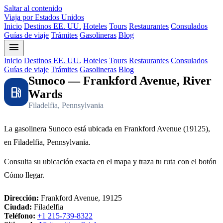
Saltar al contenido
Viaja por Estados Unidos
Inicio
Destinos EE. UU.
Hoteles
Tours
Restaurantes
Consulados
Guías de viaje
Trámites
Gasolineras
Blog
menu
Inicio
Destinos EE. UU.
Hoteles
Tours
Restaurantes
Consulados
Guías de viaje
Trámites
Gasolineras
Blog
Sunoco — Frankford Avenue, River
local_gas_station
Wards
Filadelfia, Pennsylvania
La gasolinera Sunoco está ubicada en Frankford Avenue (19125),
en Filadelfia, Pennsylvania.
Consulta su ubicación exacta en el mapa y traza tu ruta con el botón
Cómo llegar.
Dirección:
Frankford Avenue, 19125
Ciudad:
Filadelfia
Teléfono:
+1 215-739-8322