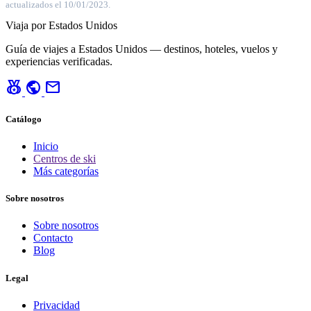
actualizados el 10/01/2023.
Viaja por Estados Unidos
Guía de viajes a Estados Unidos — destinos, hoteles, vuelos y
experiencias verificadas.
social_leaderboard
public
mail
Catálogo
Inicio
Centros de ski
Más categorías
Sobre nosotros
Sobre nosotros
Contacto
Blog
Legal
Privacidad