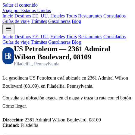
Saltar al contenido
Viaja por Estados Unidos
Inicio
Destinos EE. UU.
Hoteles
Tours
Restaurantes
Consulados
Guías de viaje
Trámites
Gasolineras
Blog
menu
Inicio
Destinos EE. UU.
Hoteles
Tours
Restaurantes
Consulados
Guías de viaje
Trámites
Gasolineras
Blog
US Petroleum — 2361 Admiral
local_gas_station
Wilson Boulevard, 08109
Filadelfia, Pennsylvania
La gasolinera US Petroleum está ubicada en 2361 Admiral Wilson
Boulevard (08109), en Filadelfia, Pennsylvania.
Consulta su ubicación exacta en el mapa y traza tu ruta con el botón
Cómo llegar.
Dirección:
2361 Admiral Wilson Boulevard, 08109
Ciudad:
Filadelfia