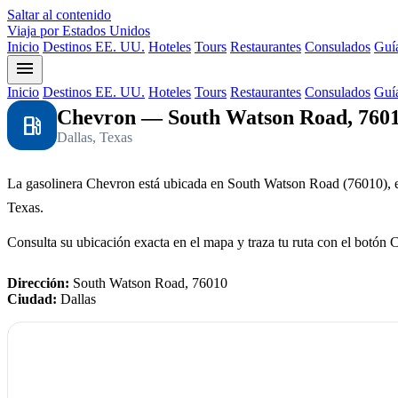
Saltar al contenido
Viaja por Estados Unidos
Inicio
Destinos EE. UU.
Hoteles
Tours
Restaurantes
Consulados
Guía
menu
Inicio
Destinos EE. UU.
Hoteles
Tours
Restaurantes
Consulados
Guía
Chevron — South Watson Road, 760
local_gas_station
Dallas, Texas
La gasolinera Chevron está ubicada en South Watson Road (76010), e
Texas.
Consulta su ubicación exacta en el mapa y traza tu ruta con el botón 
Dirección:
South Watson Road, 76010
Ciudad:
Dallas