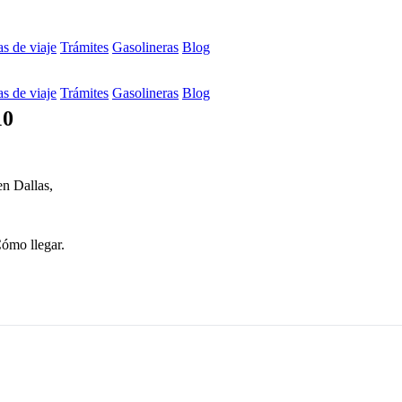
s de viaje
Trámites
Gasolineras
Blog
s de viaje
Trámites
Gasolineras
Blog
10
n Dallas,
Cómo llegar.