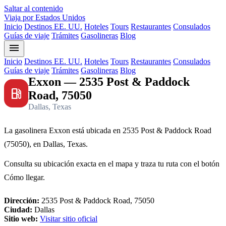
Saltar al contenido
Viaja por Estados Unidos
Inicio
Destinos EE. UU.
Hoteles
Tours
Restaurantes
Consulados
Guías de viaje
Trámites
Gasolineras
Blog
menu
Inicio
Destinos EE. UU.
Hoteles
Tours
Restaurantes
Consulados
Guías de viaje
Trámites
Gasolineras
Blog
Exxon — 2535 Post & Paddock
local_gas_station
Road, 75050
Dallas, Texas
La gasolinera Exxon está ubicada en 2535 Post & Paddock Road
(75050), en Dallas, Texas.
Consulta su ubicación exacta en el mapa y traza tu ruta con el botón
Cómo llegar.
Dirección:
2535 Post & Paddock Road, 75050
Ciudad:
Dallas
Sitio web:
Visitar sitio oficial