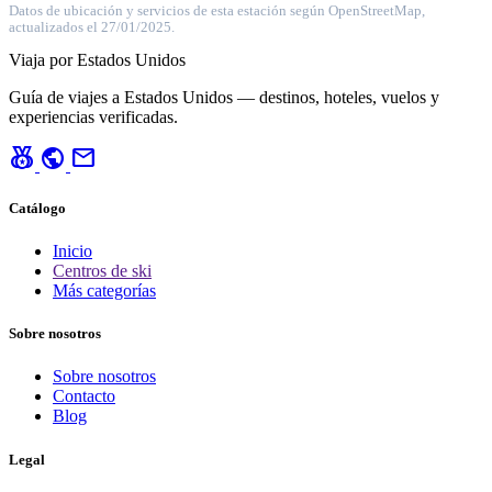
Datos de ubicación y servicios de esta estación según OpenStreetMap,
actualizados el 27/01/2025.
Viaja por Estados Unidos
Guía de viajes a Estados Unidos — destinos, hoteles, vuelos y
experiencias verificadas.
social_leaderboard
public
mail
Catálogo
Inicio
Centros de ski
Más categorías
Sobre nosotros
Sobre nosotros
Contacto
Blog
Legal