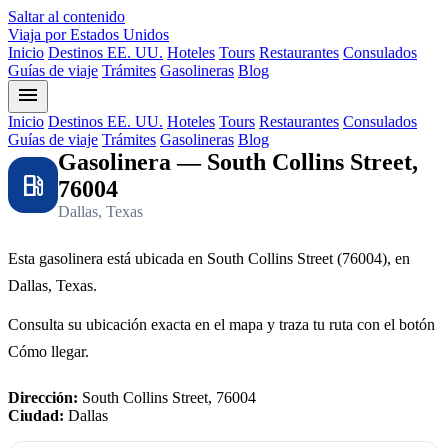
Saltar al contenido
Viaja por Estados Unidos
Inicio
Destinos EE. UU.
Hoteles
Tours
Restaurantes
Consulados
Guías de viaje
Trámites
Gasolineras
Blog
menu
Inicio
Destinos EE. UU.
Hoteles
Tours
Restaurantes
Consulados
Guías de viaje
Trámites
Gasolineras
Blog
Gasolinera — South Collins Street,
local_gas_station
76004
Dallas, Texas
Esta gasolinera está ubicada en South Collins Street (76004), en
Dallas, Texas.
Consulta su ubicación exacta en el mapa y traza tu ruta con el botón
Cómo llegar.
Dirección:
South Collins Street, 76004
Ciudad:
Dallas