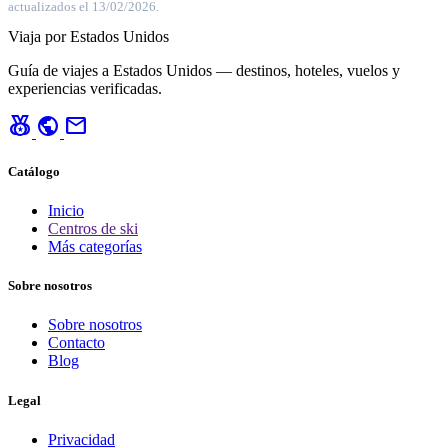
actualizados el 13/02/2026.
Viaja por Estados Unidos
Guía de viajes a Estados Unidos — destinos, hoteles, vuelos y
experiencias verificadas.
social_leaderboard
public
mail
Catálogo
Inicio
Centros de ski
Más categorías
Sobre nosotros
Sobre nosotros
Contacto
Blog
Legal
Privacidad