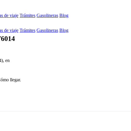
s de viaje
Trámites
Gasolineras
Blog
s de viaje
Trámites
Gasolineras
Blog
76014
4), en
Cómo llegar.