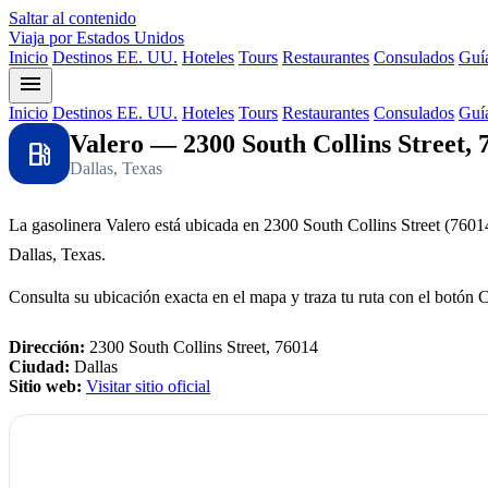
Saltar al contenido
Viaja por Estados Unidos
Inicio
Destinos EE. UU.
Hoteles
Tours
Restaurantes
Consulados
Guía
menu
Inicio
Destinos EE. UU.
Hoteles
Tours
Restaurantes
Consulados
Guía
Valero — 2300 South Collins Street, 
local_gas_station
Dallas, Texas
La gasolinera Valero está ubicada en 2300 South Collins Street (7601
Dallas, Texas.
Consulta su ubicación exacta en el mapa y traza tu ruta con el botón 
Dirección:
2300 South Collins Street, 76014
Ciudad:
Dallas
Sitio web:
Visitar sitio oficial