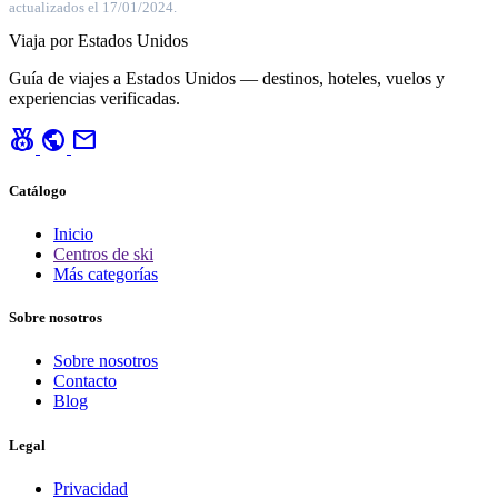
actualizados el 17/01/2024.
Viaja por Estados Unidos
Guía de viajes a Estados Unidos — destinos, hoteles, vuelos y
experiencias verificadas.
social_leaderboard
public
mail
Catálogo
Inicio
Centros de ski
Más categorías
Sobre nosotros
Sobre nosotros
Contacto
Blog
Legal
Privacidad