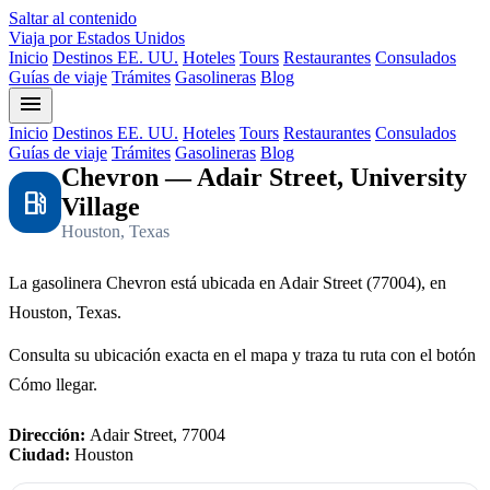
Saltar al contenido
Viaja por Estados Unidos
Inicio
Destinos EE. UU.
Hoteles
Tours
Restaurantes
Consulados
Guías de viaje
Trámites
Gasolineras
Blog
menu
Inicio
Destinos EE. UU.
Hoteles
Tours
Restaurantes
Consulados
Guías de viaje
Trámites
Gasolineras
Blog
Chevron — Adair Street, University
local_gas_station
Village
Houston, Texas
La gasolinera Chevron está ubicada en Adair Street (77004), en
Houston, Texas.
Consulta su ubicación exacta en el mapa y traza tu ruta con el botón
Cómo llegar.
Dirección:
Adair Street, 77004
Ciudad:
Houston