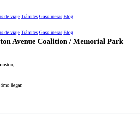
s de viaje
Trámites
Gasolineras
Blog
s de viaje
Trámites
Gasolineras
Blog
ton Avenue Coalition / Memorial Park
Houston,
Cómo llegar.