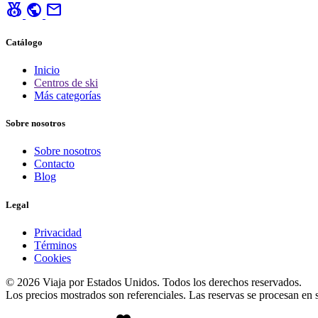
social_leaderboard
public
mail
Catálogo
Inicio
Centros de ski
Más categorías
Sobre nosotros
Sobre nosotros
Contacto
Blog
Legal
Privacidad
Términos
Cookies
© 2026 Viaja por Estados Unidos. Todos los derechos reservados.
Los precios mostrados son referenciales. Las reservas se procesan en si