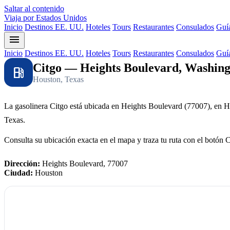
Saltar al contenido
Viaja por Estados Unidos
Inicio
Destinos EE. UU.
Hoteles
Tours
Restaurantes
Consulados
Guía
menu
Inicio
Destinos EE. UU.
Hoteles
Tours
Restaurantes
Consulados
Guía
Citgo — Heights Boulevard, Washing
local_gas_station
Houston, Texas
La gasolinera Citgo está ubicada en Heights Boulevard (77007), en 
Texas.
Consulta su ubicación exacta en el mapa y traza tu ruta con el botón 
Dirección:
Heights Boulevard, 77007
Ciudad:
Houston