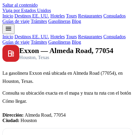
Saltar al contenido
Viaja por Estados Unidos
Inicio
Destinos EE. UU.
Hoteles
Tours
Restaurantes
Consulados
Guías de viaje
Trámites
Gasolineras
Blog
menu
Inicio
Destinos EE. UU.
Hoteles
Tours
Restaurantes
Consulados
Guías de viaje
Trámites
Gasolineras
Blog
Exxon — Almeda Road, 77054
local_gas_station
Houston, Texas
La gasolinera Exxon está ubicada en Almeda Road (77054), en
Houston, Texas.
Consulta su ubicación exacta en el mapa y traza tu ruta con el botón
Cómo llegar.
Dirección:
Almeda Road, 77054
Ciudad:
Houston