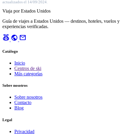
actualizados el 14/09/2024.
Viaja por Estados Unidos
Guía de viajes a Estados Unidos — destinos, hoteles, vuelos y
experiencias verificadas.
social_leaderboard
public
mail
Catálogo
Inicio
Centros de ski
Más categorías
Sobre nosotros
Sobre nosotros
Contacto
Blog
Legal
Privacidad