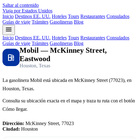
Saltar al contenido
Viaja por Estados Unidos
Inicio
Destinos EE. UU.
Hoteles
Tours
Restaurantes
Consulados
Guías de viaje
Trámites
Gasolineras
Blog
menu
Inicio
Destinos EE. UU.
Hoteles
Tours
Restaurantes
Consulados
Guías de viaje
Trámites
Gasolineras
Blog
Mobil — McKinney Street,
local_gas_station
Eastwood
Houston, Texas
La gasolinera Mobil está ubicada en McKinney Street (77023), en
Houston, Texas.
Consulta su ubicación exacta en el mapa y traza tu ruta con el botón
Cómo llegar.
Dirección:
McKinney Street, 77023
Ciudad:
Houston