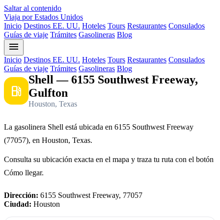
Saltar al contenido
Viaja por Estados Unidos
Inicio
Destinos EE. UU.
Hoteles
Tours
Restaurantes
Consulados
Guías de viaje
Trámites
Gasolineras
Blog
menu
Inicio
Destinos EE. UU.
Hoteles
Tours
Restaurantes
Consulados
Guías de viaje
Trámites
Gasolineras
Blog
Shell — 6155 Southwest Freeway,
local_gas_station
Gulfton
Houston, Texas
La gasolinera Shell está ubicada en 6155 Southwest Freeway
(77057), en Houston, Texas.
Consulta su ubicación exacta en el mapa y traza tu ruta con el botón
Cómo llegar.
Dirección:
6155 Southwest Freeway, 77057
Ciudad:
Houston