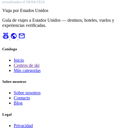
actualizados el 04/04/2024.
Viaja por Estados Unidos
Guía de viajes a Estados Unidos — destinos, hoteles, vuelos y
experiencias verificadas.
social_leaderboard
public
mail
Catálogo
Inicio
Centros de ski
Más categorías
Sobre nosotros
Sobre nosotros
Contacto
Blog
Legal
Privacidad