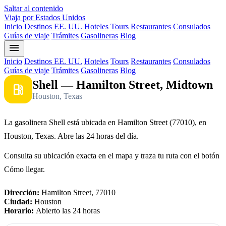
Saltar al contenido
Viaja por Estados Unidos
Inicio
Destinos EE. UU.
Hoteles
Tours
Restaurantes
Consulados
Guías de viaje
Trámites
Gasolineras
Blog
menu
Inicio
Destinos EE. UU.
Hoteles
Tours
Restaurantes
Consulados
Guías de viaje
Trámites
Gasolineras
Blog
Shell — Hamilton Street, Midtown
local_gas_station
Houston, Texas
La gasolinera Shell está ubicada en Hamilton Street (77010), en
Houston, Texas. Abre las 24 horas del día.
Consulta su ubicación exacta en el mapa y traza tu ruta con el botón
Cómo llegar.
Dirección:
Hamilton Street, 77010
Ciudad:
Houston
Horario:
Abierto las 24 horas