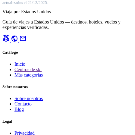
actualizados el 21/12/2025.
Viaja por Estados Unidos
Guía de viajes a Estados Unidos — destinos, hoteles, vuelos y
experiencias verificadas.
social_leaderboard
public
mail
Catálogo
Inicio
Centros de ski
Más categorías
Sobre nosotros
Sobre nosotros
Contacto
Blog
Legal
Privacidad